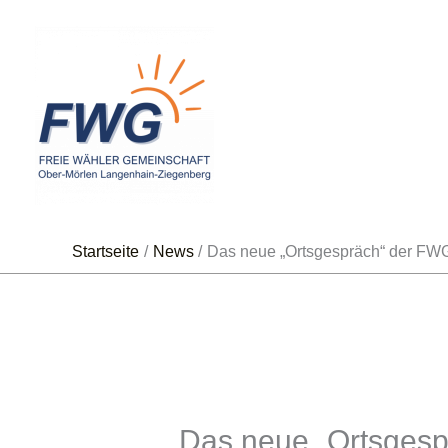
Zum
Inhalt
springen
Startseite
News
Das neue „Ortsgespräch“ der FWG
Das neue „Ortsgesp