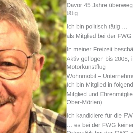
Davor 45 Jahre überwieg
tätig
Ich bin politisch tätig …
als Mitglied bei der FWG
In meiner Freizeit beschä
Aktiv geflogen bis 2008, 
Motorkunstflug
Wohnmobil – Unternehmu
Ich bin Mitglied in folge
Mitglied und Ehrenmitgli
Ober-Mörlen)
Ich kandidiere für die F
… es bei der FWG keinen 