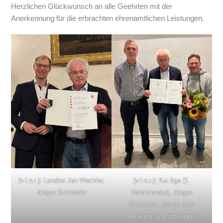
Herzlichen Glückwunsch an alle Geehrten mit der
Anerkennung für die erbrachten ehrenamtlichen Leistungen.
(v.l.n.r.): Kai Ilge (1.
(v.l.n.r.): Landrat Jan Weckler,
Vorsitzender), Jürgen
Jürgen Schneider
Schneider, Marco Roth
(Fraktionsvorsitzender)