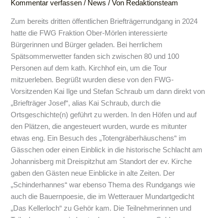
Kommentar verfassen
/
News
/ Von
Redaktionsteam
Zum bereits dritten öffentlichen Briefträgerrundgang in 2024
hatte die FWG Fraktion Ober-Mörlen interessierte
Bürgerinnen und Bürger geladen. Bei herrlichem
Spätsommerwetter fanden sich zwischen 80 und 100
Personen auf dem kath. Kirchhof ein, um die Tour
mitzuerleben. Begrüßt wurden diese von den FWG-
Vorsitzenden Kai Ilge und Stefan Schraub um dann direkt von
„Briefträger Josef“, alias Kai Schraub, durch die
Ortsgeschichte(n) geführt zu werden. In den Höfen und auf
den Plätzen, die angesteuert wurden, wurde es mitunter
etwas eng. Ein Besuch des „Totengräberhäuschens“ im
Gässchen oder einen Einblick in die historische Schlacht am
Johannisberg mit Dreispitzhut am Standort der ev. Kirche
gaben den Gästen neue Einblicke in alte Zeiten. Der
„Schinderhannes“ war ebenso Thema des Rundgangs wie
auch die Bauernpoesie, die im Wetterauer Mundartgedicht
„Das Kellerloch“ zu Gehör kam. Die Teilnehmerinnen und