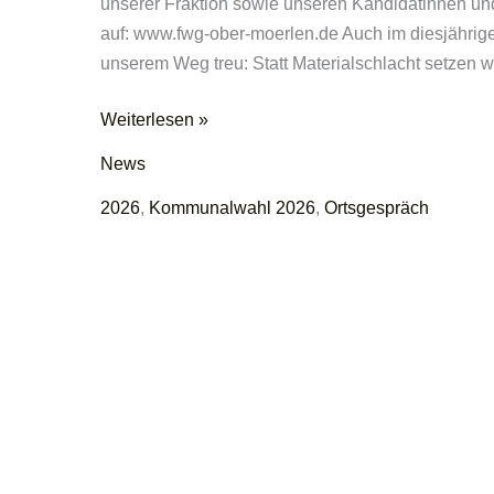
unserer Fraktion sowie unseren Kandidatinnen und
auf: www.fwg-ober-moerlen.de Auch im diesjähri
unserem Weg treu: Statt Materialschlacht setzen wi
Ressourcenschonend
Weiterlesen »
werben
News
/
2026
,
Kommunalwahl 2026
,
Ortsgespräch
Jetzt
online:
Das
neue
„Ortsgespräch“
der
FWG