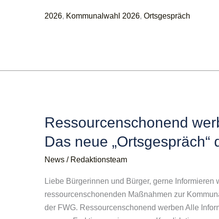
„Ortsgespräch“
2026
,
Kommunalwahl 2026
,
Ortsgespräch
der
FWG
zur
Kommunalwahl
heute
als
Einleger
Ressourcenschonend werbe
Das neue „Ortsgespräch“
News
/
Redaktionsteam
Liebe Bürgerinnen und Bürger, gerne Informieren 
ressourcenschonenden Maßnahmen zur Kommunal
der FWG. Ressourcenschonend werben Alle Infor